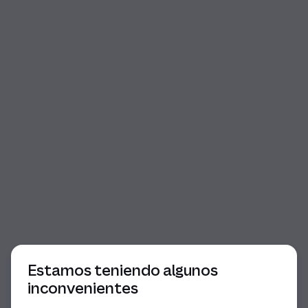
Comienzo del diálogo
Estamos teniendo algunos
inconvenientes